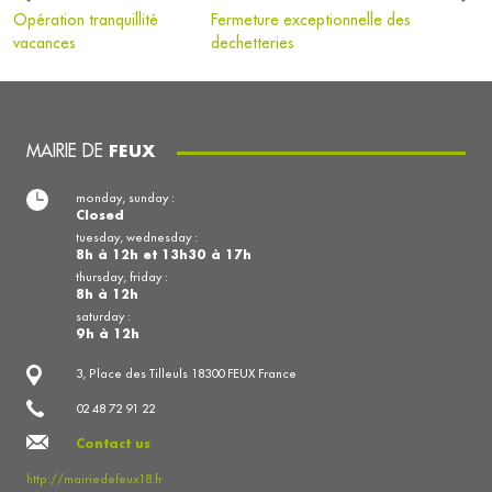
Opération tranquillité
Fermeture exceptionnelle des
vacances
dechetteries
MAIRIE DE
FEUX
monday, sunday :
Closed
tuesday, wednesday :
8h à 12h et 13h30 à 17h
thursday, friday :
8h à 12h
saturday :
9h à 12h
3, Place des Tilleuls 18300 FEUX France
02 48 72 91 22
Contact us
http://mairiedefeux18.fr