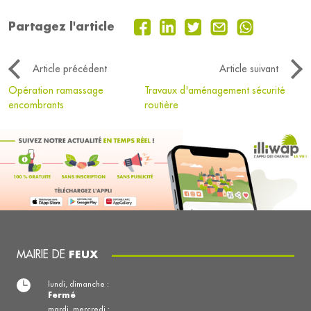
Partagez l'article
Article précédent
Article suivant
Opération ramassage
Travaux d'aménagement sécurité
encombrants
routière
MAIRIE DE
FEUX
lundi, dimanche :
Fermé
mardi, mercredi :